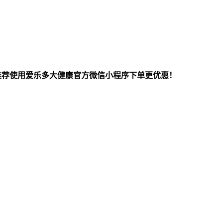
推
荐使用爱乐多大健康官方微信小程序下单更优惠！