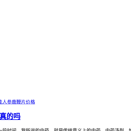
佳人参鹿鞭片价格
是真的吗
一段时间，我所说的中药，就是传统意义上的中药，中药汤剂，