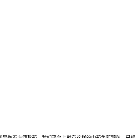
如果你不方便熬药，我们平台上就有这样的中药免煎颗粒，是根