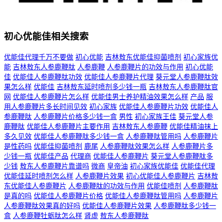
初心优能佳相关搜索
优能佳代理千万不要做
初心优能
吉林敖东优能佳抑菌喷剂
初心家族优
能
吉林敖东人参鹿鞭肽
人参鹿鞭
人参鹿鞭片的功效与作用
初心优能
佳
优能佳人参鹿鞭肽功效
优能佳人参鹿鞭片代理
葵元堂人参鹿鞭肽效
果怎么样
优能佳
吉林敖东延时喷剂多少钱一瓶
吉林敖东人参鹿鞭肽官
网
优能佳人参鹿鞭片怎么样
优能佳男士养护精油效果怎么样
产品
服
用人参鹿鞭片多长时间见效
初心家族
优能佳人参鹿鞭片功效
优能佳人
参鹿鞭肽
人参鹿鞭片价格多少钱一盒
男性
初心家族王佳
葵元堂人参
鹿鞭肽
优能佳人参鹿鞭片主要作用
吉林敖东人参鹿鞭
优能佳精油抹上
多久见效
优能佳人参鹿鞭肽多少钱一盒
人参鹿鞭肽管用吗
人参鹿鞭片
是性药吗
优能佳抑菌喷剂
鹿尾
人参鹿鞭肽效果怎么样
人参鹿鞭片多
少钱一瓶
优能佳产品
代理商
优能佳人参鹿鞭片
葵元堂人参鹿鞭肽多
少钱
敖东人参鹿鞭片靠谱吗
微商
皇帝油
初心家族优能佳
优能佳代理
优能佳延时喷剂怎么样
人参鹿鞭片效果
初心优能佳人参鹿鞭片
吉林敖
东优能佳人参鹿鞭片
人参鹿鞭肽的功效与作用
优能佳喷剂
人参鹿鞭肽
是真的吗
优能佳人参鹿鞭片价格
优能佳人参鹿鞭肽管用吗
人参鹿鞭片
人参鹿鞭肽效果真的好吗
优能佳人参鹿鞭片效果
人参鹿鞭肽多少钱一
盒
人参鹿鞭牡蛎肽怎么样
肾虚
敖东人参鹿鞭肽