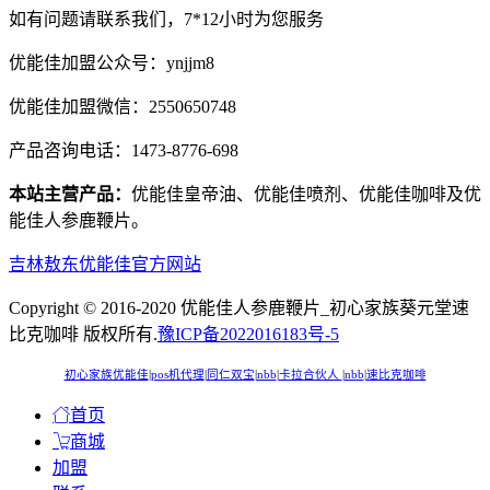
如有问题请联系我们，7*12小时为您服务
优能佳加盟公众号：ynjjm8
优能佳加盟微信：2550650748
产品咨询电话：1473-8776-698
本站主营产品：
优能佳皇帝油、优能佳喷剂、优能佳咖啡及优
能佳人参鹿鞭片。
吉林敖东优能佳官方网站
Copyright © 2016-2020 优能佳人参鹿鞭片_初心家族葵元堂速
比克咖啡 版权所有.
豫ICP备2022016183号-5
初心家族优能佳
|
pos机代理
|
同仁双宝
|
nbb
|
卡拉合伙人
|
nbb
|
速比克咖啡
首页
商城
加盟