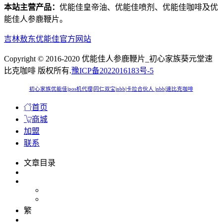
本站主营产品：
优能佳皇帝油、优能佳喷剂、优能佳咖啡及优
能佳人参鹿鞭片。
吉林敖东优能佳官方网站
Copyright © 2016-2020 优能佳人参鹿鞭片_初心家族葵元堂速
比克咖啡 版权所有.
豫ICP备2022016183号-5
初心家族优能佳
|
pos机代理
|
同仁双宝
|
nbb
|
卡拉合伙人
|
nbb
|
速比克咖啡
首页
商城
加盟
联系
文章目录
繁