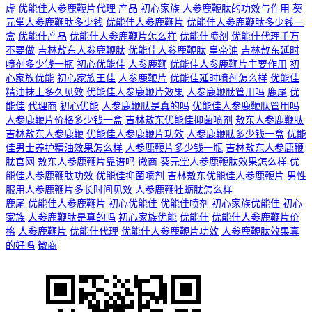
虚
优能佳人参鹿鞭片代理
产品
初心家族
人参鹿鞭肽的功效与作用
葵
元堂人参鹿鞭肽多少钱
优能佳人参鹿鞭片
优能佳人参鹿鞭肽多少钱一
盒
优能佳产品
优能佳人参鹿鞭片怎么样
优能佳喷剂
优能佳代理千万
不要做
吉林敖东人参鹿鞭肽
优能佳人参鹿鞭肽
皇帝油
吉林敖东延时
喷剂多少钱一瓶
初心优能佳
人参鹿鞭
优能佳人参鹿鞭片主要作用
初
心家族优能
初心家族王佳
人参鹿鞭片
优能佳延时喷剂怎么样
优能佳
精油抹上多久见效
优能佳人参鹿鞭片效果
人参鹿鞭肽管用吗
鹿尾
优
能佳
代理商
初心优能
人参鹿鞭肽是真的吗
优能佳人参鹿鞭肽管用吗
人参鹿鞭片价格多少钱一盒
吉林敖东优能佳抑菌喷剂
敖东人参鹿鞭肽
吉林敖东人参鹿鞭
优能佳人参鹿鞭片功效
人参鹿鞭肽多少钱一盒
优能
佳男士养护精油效果怎么样
人参鹿鞭片多少钱一瓶
吉林敖东人参鹿鞭
肽官网
敖东人参鹿鞭片靠谱吗
微商
葵元堂人参鹿鞭肽效果怎么样
优
能佳人参鹿鞭肽功效
优能佳抑菌喷剂
吉林敖东优能佳人参鹿鞭片
男性
服用人参鹿鞭片多长时间见效
人参鹿鞭牡蛎肽怎么样
鹿尾
优能佳人参鹿鞭片
初心优能佳
优能佳喷剂
初心家族优能佳
初心
家族
人参鹿鞭肽是真的吗
初心家族优能
优能佳
优能佳人参鹿鞭片价
格
人参鹿鞭片
优能佳代理
优能佳人参鹿鞭片功效
人参鹿鞭肽效果真
的好吗
微商