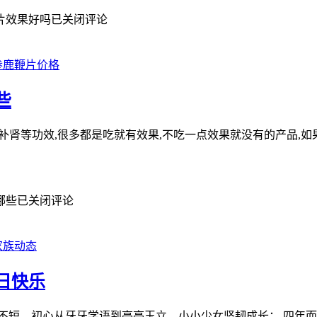
片效果好吗
已关闭评论
参鹿鞭片价格
些
勃,补肾等功效,很多都是吃就有效果,不吃一点效果就没有的产品,
哪些
已关闭评论
家族动态
日快乐
不短，初心从牙牙学语到亭亭玉立，小小少女坚韧成长； 四年而