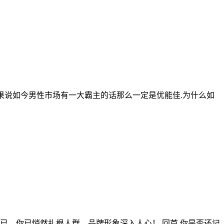
如果说如今男性市场有一大霸主的话那么一定是优能佳.为什么如
已，你已悄然扎根人群，品牌形象深入人心！ 回首 你是否还记