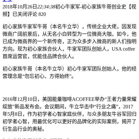
2018年10月26日
22:34:38
初心牛家军-初心家族牛哥创业史【视
频】
已关闭评论
820
初心家族牛家军牛哥（本名牛立华），传统企业大佬，因发现
微商广阔前景后，从无名小白转型为一位微商大咖，如今，他
已成为微商界的一个新传奇，正为众多步入微商的新人们指明
方向。现为初心家族合伙人，牛家军团队创始人，USA coffee
首席运营官，优能佳品牌合伙人。
初心家族牛哥（本名牛立华）初心牛家军团队创始人，他的经
营理念是“勿忘初心、方得始终”。
2016年12月10日，美国能量咖啡ACOFFEE举办“王者力量荣耀
绽放”新品发布会。会议期间，牛立华击中“行业之痛”，2017
年5月8日，作为初学者心智家庭伙伴，与众多朋友牛谷军回归
初学者心智，用最优化可以更好的品牌化的实际案例，揭开了
衍生品行业的奥秘。