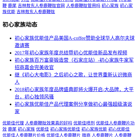
鞭
鹿尾
吉林敖东人参鹿鞭肽官网
人参鹿鞭肽管用吗
初心家族
初心家
族优能
吉林敖东人参鹿鞭肽
初心家族动态
初心家族优能佳产品美国A-coffee赞助全球华人高尔夫球
邀请赛
2017年初心家族年度总结暨初心优能佳新品发布视频
初心家族百万富豪锻造营（石家庄站）-初心家族牛家军
招商嘉会完美收官
继《初心大电影》之后初心之歌，让世界重新认识微商
人
2018初心家族年度品牌盛典即将火爆开启-大品牌，大平
台，初心独领风骚
初心家族优能佳产品代理案例分享做初心最强超级演说
家
优能佳代理
人参鹿鞭肽效果真的好吗
优能佳喷剂
优能佳人参鹿鞭片功
效
鹿尾
初心家族
优能佳
初心家族优能佳
初心家族优能
初心优能佳
优能佳人参鹿鞭片价格
优能佳人参鹿鞭片
微商
人参鹿鞭片
人参鹿鞭