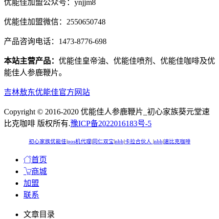
优能佳加盟公众号：ynjjm8
优能佳加盟微信：2550650748
产品咨询电话：1473-8776-698
本站主营产品：
优能佳皇帝油、优能佳喷剂、优能佳咖啡及优
能佳人参鹿鞭片。
吉林敖东优能佳官方网站
Copyright © 2016-2020 优能佳人参鹿鞭片_初心家族葵元堂速
比克咖啡 版权所有.
豫ICP备2022016183号-5
初心家族优能佳
|
pos机代理
|
同仁双宝
|
nbb
|
卡拉合伙人
|
nbb
|
速比克咖啡
首页
商城
加盟
联系
文章目录