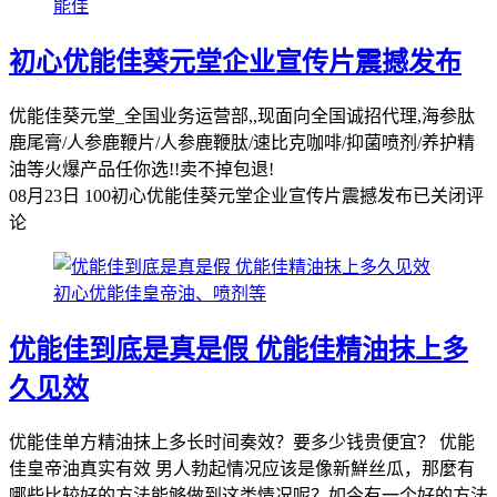
能佳
初心优能佳葵元堂企业宣传片震撼发布
优能佳葵元堂_全国业务运营部,,现面向全国诚招代理,海参肽
鹿尾膏/人参鹿鞭片/人参鹿鞭肽/速比克咖啡/抑菌喷剂/养护精
油等火爆产品任你选!!卖不掉包退!
08月23日
100
初心优能佳葵元堂企业宣传片震撼发布
已关闭评
论
初心优能佳皇帝油、喷剂等
优能佳到底是真是假 优能佳精油抹上多
久见效
优能佳单方精油抹上多长时间奏效？要多少钱贵便宜？ 优能
佳皇帝油真实有效 男人勃起情况应该是像新鮮丝瓜，那麼有
哪些比较好的方法能够做到这类情况呢？如今有一个好的方法