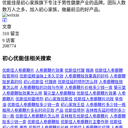
优能佳是初心家族旗下专注于男性健康产业的品牌。团队人数
数万人之多，加入初心家族，做最前沿的好产品。
文章
310
留言
9
访客
208774
初心优能佳相关搜索
优能佳人参鹿鞭片
人参鹿鞭片效果
优能佳代理
微商
优能佳人参鹿鞭
肽管用吗
优能佳精油抹上多久见效
人参鹿鞭肽效果真的好吗
人参鹿鞭
肽是真的吗
初心优能佳
代理商
优能佳延时喷剂怎么样
人参鹿鞭肽效
果怎么样
人参鹿鞭肽的功效与作用
人参鹿鞭片价格多少钱一盒
葵元堂
人参鹿鞭肽效果怎么样
葵元堂人参鹿鞭肽
优能佳人参鹿鞭片效果
人参
鹿鞭片
优能佳抑菌喷剂
初心家族优能佳
优能佳人参鹿鞭片功效
皇帝
油
优能佳人参鹿鞭肽多少钱一盒
初心家族王佳
人参鹿鞭片多少钱一瓶
服用人参鹿鞭片多长时间见效
产品
优能佳喷剂
吉林敖东延时喷剂多少
钱一瓶
优能佳人参鹿鞭片怎么样
吉林敖东优能佳人参鹿鞭片
人参鹿鞭
肽多少钱一盒
优能佳人参鹿鞭肽
优能佳人参鹿鞭片主要作用
优能佳
初心优能
男性
优能佳人参鹿鞭片价格
优能佳人参鹿鞭片代理
人参鹿