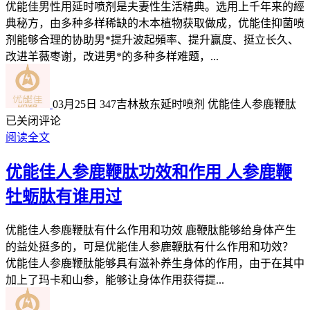
优能佳男性用延时喷剂是夫妻性生活精典。选用上千年来的經
典秘方，由多种多样稀缺的木本植物获取做成，优能佳抑菌喷
剂能够合理的协助男*提升波起頻率、提升赢度、挺立长久、
改进羊薇枣谢，改进男*的多种多样难题，...
03月25日
347
吉林敖东延时喷剂 优能佳人参鹿鞭肽
已关闭评论
阅读全文
优能佳人参鹿鞭肽功效和作用 人参鹿鞭
牡蛎肽有谁用过
优能佳人参鹿鞭肽有什么作用和功效 鹿鞭肽能够给身体产生
的益处挺多的，可是优能佳人参鹿鞭肽有什么作用和功效？
优能佳人参鹿鞭肽能够具有滋补养生身体的作用，由于在其中
加上了玛卡和山参，能够让身体作用获得提...