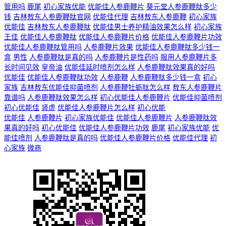
管用吗
鹿尾
初心家族优能
优能佳人参鹿鞭片
葵元堂人参鹿鞭肽多少
钱
吉林敖东人参鹿鞭肽官网
优能佳代理
吉林敖东人参鹿鞭
初心家族
优能佳
吉林敖东人参鹿鞭肽
优能佳男士养护精油效果怎么样
初心家族
王佳
优能佳人参鹿鞭肽
优能佳人参鹿鞭片价格
优能佳人参鹿鞭片功效
优能佳人参鹿鞭肽管用吗
人参鹿鞭片效果
优能佳人参鹿鞭肽多少钱一
盒
男性
人参鹿鞭肽是真的吗
人参鹿鞭片是性药吗
服用人参鹿鞭片多
长时间见效
皇帝油
优能佳延时喷剂怎么样
人参鹿鞭肽效果真的好吗
优能佳
优能佳人参鹿鞭肽功效
人参鹿鞭
人参鹿鞭肽多少钱一盒
初心
家族
吉林敖东优能佳抑菌喷剂
人参鹿鞭牡蛎肽怎么样
敖东人参鹿鞭片
靠谱吗
人参鹿鞭肽效果怎么样
初心优能佳人参鹿鞭片
优能佳抑菌喷剂
初心优能佳
肾虚
优能佳人参鹿鞭片怎么样
初心优能
优能佳
人参鹿鞭片
初心家族优能佳
优能佳人参鹿鞭片
人参鹿鞭肽效
果真的好吗
初心优能佳
优能佳人参鹿鞭片功效
鹿尾
初心家族优能
优
能佳喷剂
人参鹿鞭肽是真的吗
优能佳人参鹿鞭片价格
优能佳代理
初
心家族
微商