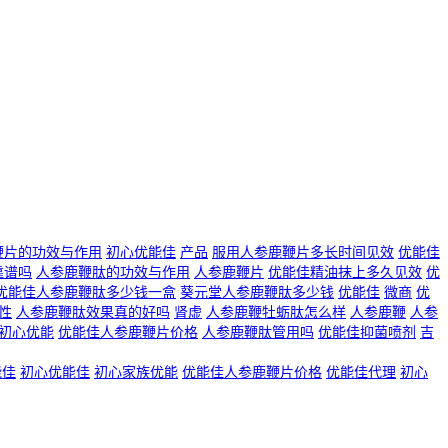
鞭片的功效与作用
初心优能佳
产品
服用人参鹿鞭片多长时间见效
优能佳
靠谱吗
人参鹿鞭肽的功效与作用
人参鹿鞭片
优能佳精油抹上多久见效
优
优能佳人参鹿鞭肽多少钱一盒
葵元堂人参鹿鞭肽多少钱
优能佳
微商
优
性
人参鹿鞭肽效果真的好吗
肾虚
人参鹿鞭牡蛎肽怎么样
人参鹿鞭
人参
初心优能
优能佳人参鹿鞭片价格
人参鹿鞭肽管用吗
优能佳抑菌喷剂
吉
能佳
初心优能佳
初心家族优能
优能佳人参鹿鞭片价格
优能佳代理
初心