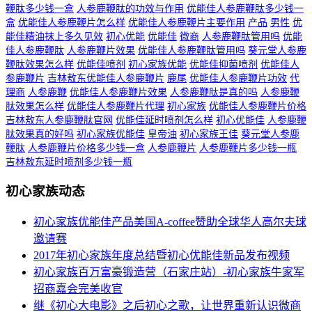
鞭肽多少钱一盒
人参鹿鞭肽的功效与作用
优能佳人参鹿鞭肽多少钱一
盒
优能佳人参鹿鞭片怎么样
优能佳人参鹿鞭片主要作用
产品
男性
优
能佳精油抹上多久见效
初心优能
优能佳
微商
人参鹿鞭肽管用吗
优能
佳人参鹿鞭肽
人参鹿鞭片效果
优能佳人参鹿鞭肽管用吗
葵元堂人参鹿
鞭肽效果怎么样
优能佳喷剂
初心家族优能
优能佳抑菌喷剂
优能佳人
参鹿鞭片
吉林敖东优能佳人参鹿鞭片
鹿尾
优能佳人参鹿鞭片功效
代
理商
人参鹿鞭
优能佳人参鹿鞭片效果
人参鹿鞭肽是真的吗
人参鹿鞭
肽效果怎么样
优能佳人参鹿鞭片代理
初心家族
优能佳人参鹿鞭片价格
吉林敖东人参鹿鞭肽官网
优能佳延时喷剂怎么样
初心优能佳
人参鹿鞭
肽效果真的好吗
初心家族优能佳
皇帝油
初心家族王佳
葵元堂人参鹿
鞭肽
人参鹿鞭片价格多少钱一盒
人参鹿鞭片
人参鹿鞭片多少钱一瓶
吉林敖东延时喷剂多少钱一瓶
初心家族动态
初心家族优能佳产品美国A-coffee赞助全球华人高尔夫球
邀请赛
2017年初心家族年度总结暨初心优能佳新品发布视频
初心家族百万富豪锻造营（石家庄站）-初心家族牛家军
招商嘉会完美收官
继《初心大电影》之后初心之歌，让世界重新认识微商