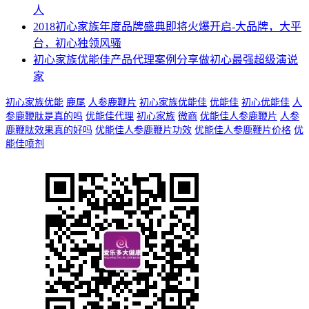
人
2018初心家族年度品牌盛典即将火爆开启-大品牌，大平
台，初心独领风骚
初心家族优能佳产品代理案例分享做初心最强超级演说
家
初心家族优能
鹿尾
人参鹿鞭片
初心家族优能佳
优能佳
初心优能佳
人
参鹿鞭肽是真的吗
优能佳代理
初心家族
微商
优能佳人参鹿鞭片
人参
鹿鞭肽效果真的好吗
优能佳人参鹿鞭片功效
优能佳人参鹿鞭片价格
优
能佳喷剂