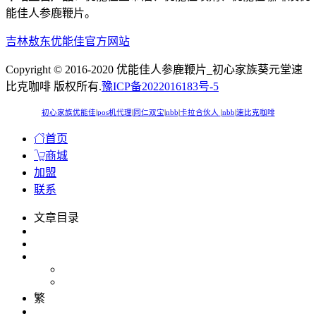
能佳人参鹿鞭片。
吉林敖东优能佳官方网站
Copyright © 2016-2020 优能佳人参鹿鞭片_初心家族葵元堂速
比克咖啡 版权所有.
豫ICP备2022016183号-5
初心家族优能佳
|
pos机代理
|
同仁双宝
|
nbb
|
卡拉合伙人
|
nbb
|
速比克咖啡
首页
商城
加盟
联系
文章目录
繁