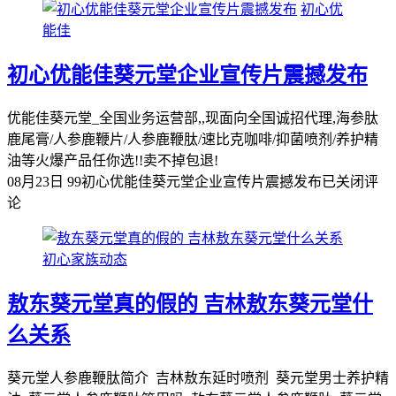
初心优
能佳
初心优能佳葵元堂企业宣传片震撼发布
优能佳葵元堂_全国业务运营部,,现面向全国诚招代理,海参肽
鹿尾膏/人参鹿鞭片/人参鹿鞭肽/速比克咖啡/抑菌喷剂/养护精
油等火爆产品任你选!!卖不掉包退!
08月23日
99
初心优能佳葵元堂企业宣传片震撼发布
已关闭评
论
初心家族动态
敖东葵元堂真的假的 吉林敖东葵元堂什
么关系
葵元堂人参鹿鞭肽简介 吉林敖东延时喷剂 葵元堂男士养护精