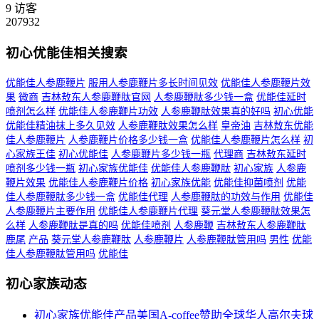
9
访客
207932
初心优能佳相关搜索
优能佳人参鹿鞭片
服用人参鹿鞭片多长时间见效
优能佳人参鹿鞭片效
果
微商
吉林敖东人参鹿鞭肽官网
人参鹿鞭肽多少钱一盒
优能佳延时
喷剂怎么样
优能佳人参鹿鞭片功效
人参鹿鞭肽效果真的好吗
初心优能
优能佳精油抹上多久见效
人参鹿鞭肽效果怎么样
皇帝油
吉林敖东优能
佳人参鹿鞭片
人参鹿鞭片价格多少钱一盒
优能佳人参鹿鞭片怎么样
初
心家族王佳
初心优能佳
人参鹿鞭片多少钱一瓶
代理商
吉林敖东延时
喷剂多少钱一瓶
初心家族优能佳
优能佳人参鹿鞭肽
初心家族
人参鹿
鞭片效果
优能佳人参鹿鞭片价格
初心家族优能
优能佳抑菌喷剂
优能
佳人参鹿鞭肽多少钱一盒
优能佳代理
人参鹿鞭肽的功效与作用
优能佳
人参鹿鞭片主要作用
优能佳人参鹿鞭片代理
葵元堂人参鹿鞭肽效果怎
么样
人参鹿鞭肽是真的吗
优能佳喷剂
人参鹿鞭
吉林敖东人参鹿鞭肽
鹿尾
产品
葵元堂人参鹿鞭肽
人参鹿鞭片
人参鹿鞭肽管用吗
男性
优能
佳人参鹿鞭肽管用吗
优能佳
初心家族动态
初心家族优能佳产品美国A-coffee赞助全球华人高尔夫球