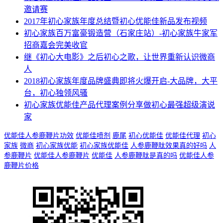
邀请赛
2017年初心家族年度总结暨初心优能佳新品发布视频
初心家族百万富豪锻造营（石家庄站）-初心家族牛家军
招商嘉会完美收官
继《初心大电影》之后初心之歌，让世界重新认识微商
人
2018初心家族年度品牌盛典即将火爆开启-大品牌，大平
台，初心独领风骚
初心家族优能佳产品代理案例分享做初心最强超级演说
家
优能佳人参鹿鞭片功效
优能佳喷剂
鹿尾
初心优能佳
优能佳代理
初心
家族
微商
初心家族优能
初心家族优能佳
人参鹿鞭肽效果真的好吗
人
参鹿鞭片
优能佳人参鹿鞭片
优能佳
人参鹿鞭肽是真的吗
优能佳人参
鹿鞭片价格