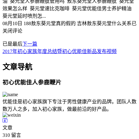
油 葵元堂人参鹿鞭肽管用吗 敖东葵元堂人参鹿鞭肽 葵元堂
效果怎么样 葵元堂速比克咖啡 葵元堂优能佳男士养护精油
葵元堂延时喷剂怎...
08月10日
188
敖东葵元堂真的假的 吉林敖东葵元堂什么关系
已
关闭评论
已是最后
下一篇
2017年初心家族年度总结暨初心优能佳新品发布视频
文章导航
初心优能佳人参鹿鞭片
优能佳是初心家族旗下专注于男性健康产业的品牌。团队人数
数万人之多，加入初心家族，做最前沿的好产品。
文章
310
留言