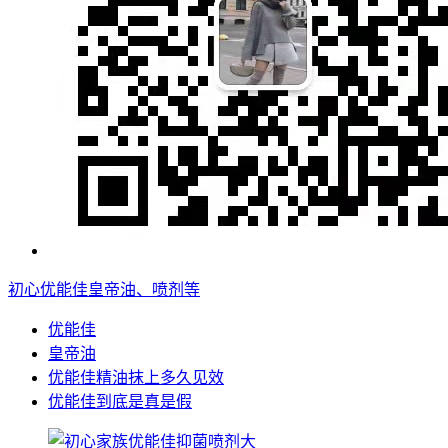
初心优能佳皇帝油、喷剂等
优能佳
皇帝油
优能佳精油抹上多久见效
优能佳到底是真是假