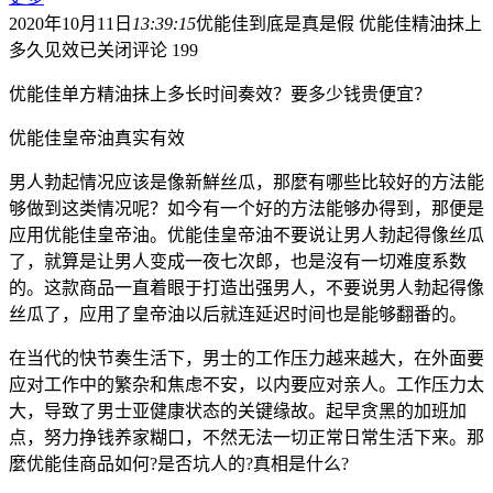
2020年10月11日
13:39:15
优能佳到底是真是假 优能佳精油抹上
多久见效
已关闭评论
199
优能佳单方精油抹上多长时间奏效？要多少钱贵便宜？
优能佳皇帝油真实有效
男人勃起情况应该是像新鮮丝瓜，那麼有哪些比较好的方法能
够做到这类情况呢？如今有一个好的方法能够办得到，那便是
应用优能佳皇帝油。优能佳皇帝油不要说让男人勃起得像丝瓜
了，就算是让男人变成一夜七次郎，也是沒有一切难度系数
的。这款商品一直着眼于打造出强男人，不要说男人勃起得像
丝瓜了，应用了皇帝油以后就连延迟时间也是能够翻番的。
在当代的快节奏生活下，男士的工作压力越来越大，在外面要
应对工作中的繁杂和焦虑不安，以内要应对亲人。工作压力太
大，导致了男士亚健康状态的关键缘故。起早贪黑的加班加
点，努力挣钱养家糊口，不然无法一切正常日常生活下来。那
麼优能佳商品如何?是否坑人的?真相是什么?