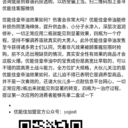
咨询或是到靠谱药房选购，以防受骗上当。扫二维码加上查寻
优能佳客服微信
优能佳皇帝油效果如何？伤害会非常大吗？优能佳皇帝油能修
补损伤阴茎海绵体，提升供血条，小分子水渗入，深层次滋润
修补，一切正常应用二瓶就能见到显著效果，四瓶为一个疗
程，坚持不懈调养造就真实的大男人。此外优能佳皇帝油发售
至今获得诸多男士们认同，凭着非凡效果被顾客瘋狂限时抢
购，前不久还出現缺货的情况，真实安全性有效果的商品才会
这般火爆。优能佳皇帝油中的宝贵成份是高宽比萃取的，可以
不错的提高男士战斗能力，全方位扩大规格，大伙儿关注的是
优能佳皇帝油效果如何，这儿迫不得已表明它是调养型商品，
并不是一次奏效的，还请大伙儿多一点耐信息平台网心，一切
正常应用2瓶出来就能见到显著的转变，四瓶为一治疗过程，
提议第一次应用的消费者能够先拿二盒试一下
优能佳加盟官方公众号：ynjjm8