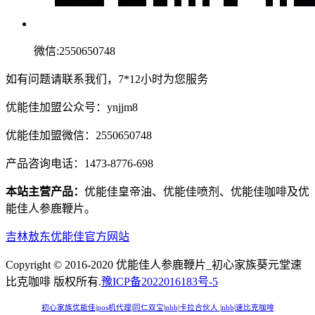
微信:2550650748
如有问题请联系我们，7*12小时为您服务
优能佳加盟公众号：ynjjm8
优能佳加盟微信：2550650748
产品咨询电话：1473-8776-698
本站主营产品：
优能佳皇帝油、优能佳喷剂、优能佳咖啡及优
能佳人参鹿鞭片。
吉林敖东优能佳官方网站
Copyright © 2016-2020 优能佳人参鹿鞭片_初心家族葵元堂速
比克咖啡 版权所有.
豫ICP备2022016183号-5
初心家族优能佳
|
pos机代理
|
同仁双宝
|
nbb
|
卡拉合伙人
|
nbb
|
速比克咖啡