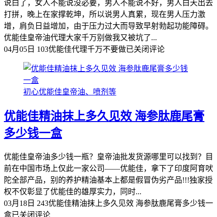
说白了，女人不能说没必要，男人不能说不好，男人白天出去
打拼，晚上在家撑乾坤，所以说男人真累，现在男人压力激
增，肩负日益增加，由于压力过大而导致早射勃起功能障碍。
优能佳皇帝油代理大家千万别做我又被坑了...
04月05日
103
优能佳代理千万不要做
已关闭评论
初心优能佳皇帝油、喷剂等
优能佳精油抹上多久见效 海参肽鹿尾膏
多少钱一盒
优能佳皇帝油多少钱一瓶？皇帝油批发货源哪里可以找到？目
前在中国市场上仅此一家公司——优能佳，拿下了印度阿育吠
陀全部产品，别的养护精油基本上都是假冒伪劣产品!!!独家授
权不仅彰显了优能佳的雄厚实力，同时...
03月18日
243
优能佳精油抹上多久见效 海参肽鹿尾膏多少钱一
盒
已关闭评论