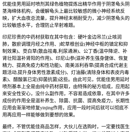
优能佳男用延时喷剂其绿色植物提炼出精华作用于阴茎龟头阴
茎海绵体机构，会缓解龟头上最比较敏感的微小神经系统反
映，扩大血夜总流量，提升神经末梢耐受力，减少阴茎龟头的
比较敏感水平，合理防止早射难题。
印尼珍贵的中药材获取在其中包含：硬叶金边吊兰(止咳润
肺，散瘀调理月经之作用、)蛇草根创业(神经中枢的镇定和抑
制效果)、茭白草(散血祛毒,利尿通淋)、公丁香(温中降逆、补
肾壮阳温补肾阳的作用)、印尼山参(滋补养生强身健体、恢复
精力、提高免疫力和性功能)、南美派利吞草(提高合成代谢主
题活动,提升身体男性激素成分)、灯油藤(清除身体和表皮内毒
素)、醋酸氯已定(抑菌抗菌)这些。由此可见，优能佳男用延时
喷剂基本上全是由纯中药材获取，由特殊的秘方组成，应用起
來安全性安心，没什么副作用，不容易造成依靠，在其中许多
成份的作用全是滋补养生、除菌、抗菌、提高免疫力，长期性
应用会渐渐地修复yinjing作用，应用一段时间后就可以彻底不
用再应用一样能够做到要想的效果。
最终，不管优能佳商品怎样，大伙儿在选购时，一定要找医生