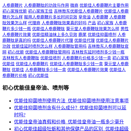
人参鹿鞭片
人参鹿鞭肽的功效与作用
微商
优能佳人参鹿鞭片主要作用
初心家族优能
初心家族王佳
吉林敖东优能佳人参鹿鞭片
优能佳人参鹿
鞭片怎么样
服用人参鹿鞭片多长时间见效
皇帝油
人参鹿鞭
人参鹿鞭
肽效果怎么样
代理商
人参鹿鞭肽效果真的好吗
产品
初心家族
人参鹿
鞭片多少钱一瓶
优能佳人参鹿鞭肽
葵元堂人参鹿鞭肽效果怎么样
男性
人参鹿鞭片效果
优能佳精油抹上多久见效
鹿尾
优能佳抑菌喷剂
人参
鹿鞭肽是真的吗
优能佳人参鹿鞭片代理
优能佳代理
优能佳人参鹿鞭片
功效
优能佳延时喷剂怎么样
人参鹿鞭肽管用吗
吉林敖东人参鹿鞭肽官
网
初心优能
优能佳人参鹿鞭肽管用吗
吉林敖东延时喷剂多少钱一瓶
吉林敖东人参鹿鞭肽
优能佳喷剂
人参鹿鞭片价格多少钱一盒
初心家族
优能佳
优能佳人参鹿鞭片
优能佳人参鹿鞭肽多少钱一盒
葵元堂人参鹿
鞭肽
优能佳
人参鹿鞭肽多少钱一盒
优能佳人参鹿鞭片效果
优能佳人
参鹿鞭片价格
初心优能佳
初心优能佳皇帝油、喷剂等
优能佳抑菌喷剂使用方法_优能佳抑菌喷剂使用注意事项
优能佳抑菌喷剂含有什么成分？优能佳抑菌喷剂可以延
时吗?
优能佳皇帝油真假和价格_优能佳皇帝油一瓶多少毫升
初心优能佳超级牡蛎和其他保健产品的区别_优能佳超级