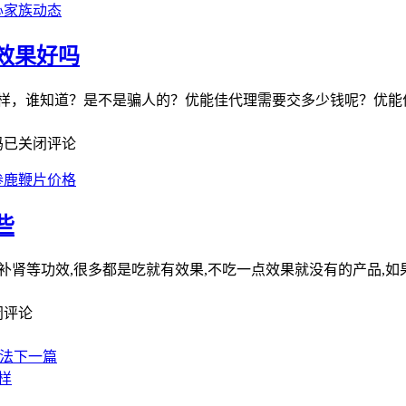
心家族动态
效果好吗
么样，谁知道？是不是骗人的？优能佳代理需要交多少钱呢？优能
吗
已关闭评论
参鹿鞭片价格
些
勃,补肾等功效,很多都是吃就有效果,不吃一点效果就没有的产品,
闭评论
法
下一篇
样