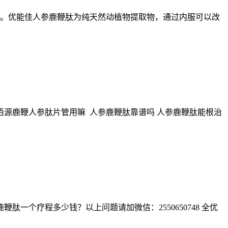
谱。优能佳人参鹿鞭肽为纯天然动植物提取物，通过内服可以改
佰源鹿鞭人参肽片管用嘛 人参鹿鞭肽靠谱吗 人参鹿鞭肽能根治
个疗程多少钱？以上问题请加微信：2550650748 全优