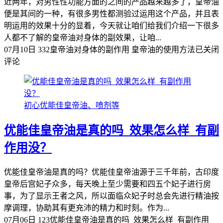
近两年，对男性性功能方面的之间的产品越来越多了，皇帝油
便是其间的一种，有很多男性都测验过运用这个产品，并且表
明运用的效果十分的显着，今天就让咱们给我们介绍一下很多
人都不了解的皇帝油对身体的副效果，让咱...
07月10日
332
皇帝油对身体的副作用 皇帝油的使用方法
已关闭
评论
初心优能佳皇帝油、喷剂等
优能佳皇帝油是真的吗_效果怎么样_有副
作用没？
优能佳皇帝油是真的吗？优能佳皇帝油源于三千年前，古印度
皇帝后宫妃子众多，每天晚上至少需要和四五个妃子进行房
事，为了显示王者之风，所以面临众妃子时总会先进行精油按
摩调理，协助其有更充沛的精力和时刻。作为...
07月06日
123
优能佳皇帝油是真的吗_效果怎么样_有副作用