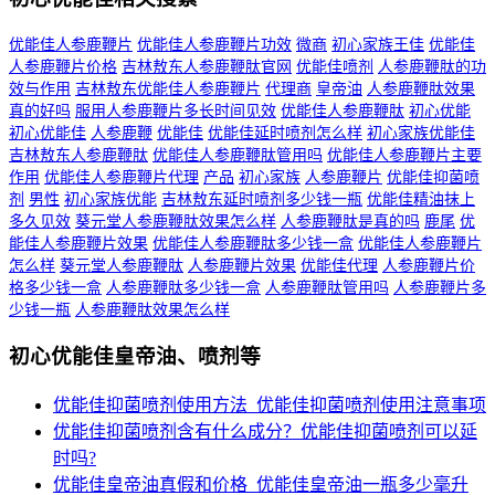
优能佳人参鹿鞭片
优能佳人参鹿鞭片功效
微商
初心家族王佳
优能佳
人参鹿鞭片价格
吉林敖东人参鹿鞭肽官网
优能佳喷剂
人参鹿鞭肽的功
效与作用
吉林敖东优能佳人参鹿鞭片
代理商
皇帝油
人参鹿鞭肽效果
真的好吗
服用人参鹿鞭片多长时间见效
优能佳人参鹿鞭肽
初心优能
初心优能佳
人参鹿鞭
优能佳
优能佳延时喷剂怎么样
初心家族优能佳
吉林敖东人参鹿鞭肽
优能佳人参鹿鞭肽管用吗
优能佳人参鹿鞭片主要
作用
优能佳人参鹿鞭片代理
产品
初心家族
人参鹿鞭片
优能佳抑菌喷
剂
男性
初心家族优能
吉林敖东延时喷剂多少钱一瓶
优能佳精油抹上
多久见效
葵元堂人参鹿鞭肽效果怎么样
人参鹿鞭肽是真的吗
鹿尾
优
能佳人参鹿鞭片效果
优能佳人参鹿鞭肽多少钱一盒
优能佳人参鹿鞭片
怎么样
葵元堂人参鹿鞭肽
人参鹿鞭片效果
优能佳代理
人参鹿鞭片价
格多少钱一盒
人参鹿鞭肽多少钱一盒
人参鹿鞭肽管用吗
人参鹿鞭片多
少钱一瓶
人参鹿鞭肽效果怎么样
初心优能佳皇帝油、喷剂等
优能佳抑菌喷剂使用方法_优能佳抑菌喷剂使用注意事项
优能佳抑菌喷剂含有什么成分？优能佳抑菌喷剂可以延
时吗?
优能佳皇帝油真假和价格_优能佳皇帝油一瓶多少毫升