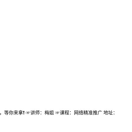
，等你来拿❗ ☞讲师：梅姐 ☞课程：网络精准推广 地址：