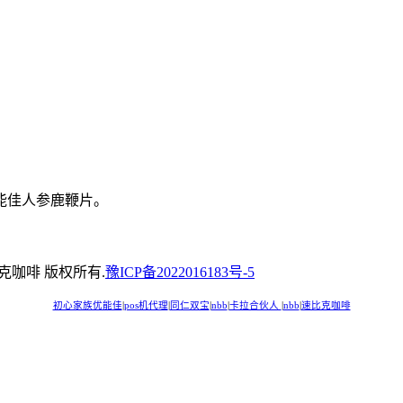
能佳人参鹿鞭片。
速比克咖啡 版权所有.
豫ICP备2022016183号-5
初心家族优能佳
|
pos机代理
|
同仁双宝
|
nbb
|
卡拉合伙人
|
nbb
|
速比克咖啡