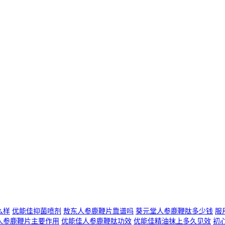
么样
优能佳抑菌喷剂
敖东人参鹿鞭片靠谱吗
葵元堂人参鹿鞭肽多少钱
服
人参鹿鞭片主要作用
优能佳人参鹿鞭肽功效
优能佳精油抹上多久见效
初