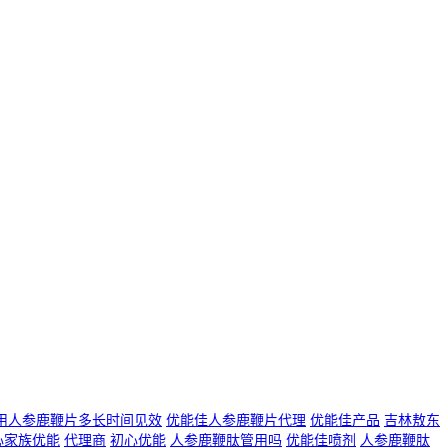
用人参鹿鞭片多长时间见效
优能佳人参鹿鞭片代理
优能佳产品
吉林敖东
心家族优能
代理商
初心优能
人参鹿鞭肽管用吗
优能佳喷剂
人参鹿鞭肽