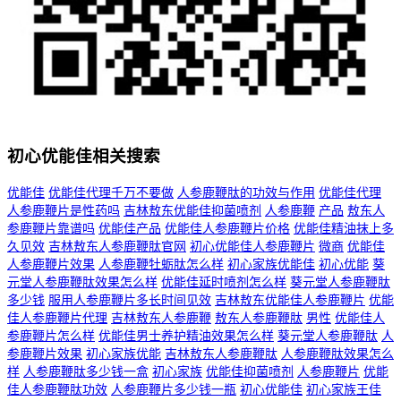
初心优能佳相关搜索
优能佳
优能佳代理千万不要做
人参鹿鞭肽的功效与作用
优能佳代理
人参鹿鞭片是性药吗
吉林敖东优能佳抑菌喷剂
人参鹿鞭
产品
敖东人
参鹿鞭片靠谱吗
优能佳产品
优能佳人参鹿鞭片价格
优能佳精油抹上多
久见效
吉林敖东人参鹿鞭肽官网
初心优能佳人参鹿鞭片
微商
优能佳
人参鹿鞭片效果
人参鹿鞭牡蛎肽怎么样
初心家族优能佳
初心优能
葵
元堂人参鹿鞭肽效果怎么样
优能佳延时喷剂怎么样
葵元堂人参鹿鞭肽
多少钱
服用人参鹿鞭片多长时间见效
吉林敖东优能佳人参鹿鞭片
优能
佳人参鹿鞭片代理
吉林敖东人参鹿鞭
敖东人参鹿鞭肽
男性
优能佳人
参鹿鞭片怎么样
优能佳男士养护精油效果怎么样
葵元堂人参鹿鞭肽
人
参鹿鞭片效果
初心家族优能
吉林敖东人参鹿鞭肽
人参鹿鞭肽效果怎么
样
人参鹿鞭肽多少钱一盒
初心家族
优能佳抑菌喷剂
人参鹿鞭片
优能
佳人参鹿鞭肽功效
人参鹿鞭片多少钱一瓶
初心优能佳
初心家族王佳