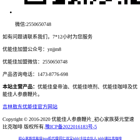
微信:2550650748
如有问题请联系我们，7*12小时为您服务
优能佳加盟公众号：ynjjm8
优能佳加盟微信：2550650748
产品咨询电话：1473-8776-698
本站主营产品：
优能佳皇帝油、优能佳喷剂、优能佳咖啡及优
能佳人参鹿鞭片。
吉林敖东优能佳官方网站
Copyright © 2016-2020 优能佳人参鹿鞭片_初心家族葵元堂速
比克咖啡 版权所有.
豫ICP备2022016183号-5
初心家族优能佳
|
pos机代理
|
同仁双宝
|
nbb
|
卡拉合伙人
|
nbb
|
速比克咖啡