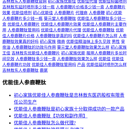
吉林敖东人参鹿鞭肽官网
初心家族优能佳
优能佳代理
优能佳抑菌喷剂
吉林敖东延时喷剂多少钱一瓶
人参鹿鞭片价格多少钱一盒
人参鹿鞭片
效果
优能佳喷剂
初心优能佳
人参鹿鞭片
代理商
人参鹿鞭
初心优能
人参鹿鞭片多少钱一瓶
葵元堂人参鹿鞭肽
优能佳人参鹿鞭肽多少钱一
盒
优能佳人参鹿鞭片
优能佳人参鹿鞭片效果
优能佳人参鹿鞭片主要作
用
人参鹿鞭肽管用吗
优能佳人参鹿鞭片代理
优能佳人参鹿鞭肽
优能
佳人参鹿鞭片价格
人参鹿鞭肽是真的吗
优能佳人参鹿鞭片怎么样
人参
鹿鞭肽效果真的好吗
初心家族
微商
优能佳精油抹上多久见效
男性
皇
帝油
人参鹿鞭肽的功效与作用
葵元堂人参鹿鞭肽效果怎么样
初心家族
王佳
吉林敖东优能佳人参鹿鞭片
初心家族优能
服用人参鹿鞭片多长时
间见效
人参鹿鞭肽多少钱一盒
人参鹿鞭肽效果怎么样
优能佳
优能佳
人参鹿鞭片功效
优能佳人参鹿鞭肽管用吗
产品
优能佳延时喷剂怎么样
吉林敖东人参鹿鞭肽
鹿尾
优能佳人参鹿鞭肽
初心家族优能佳人参鹿鞭肽是吉林敖东医药股权有限责
任公司生产
优能佳人参鹿鞭肽是初心家族十分取得成功的一款产品
优能佳人参鹿鞭肽【功效和副作用】
优能佳人参鹿鞭肽怎么做代理?