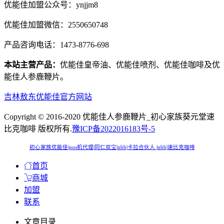
优能佳加盟公众号：ynjjm8
优能佳加盟微信：2550650748
产品咨询电话：1473-8776-698
本站主营产品：
优能佳皇帝油、优能佳喷剂、优能佳咖啡及优
能佳人参鹿鞭片。
吉林敖东优能佳官方网站
Copyright © 2016-2020 优能佳人参鹿鞭片_初心家族葵元堂速
比克咖啡 版权所有.
豫ICP备2022016183号-5
初心家族优能佳
|
pos机代理
|
同仁双宝
|
nbb
|
卡拉合伙人
|
nbb
|
速比克咖啡
首页
商城
加盟
联系
文章目录