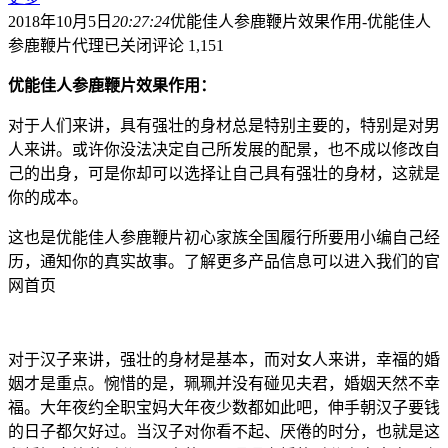
2018年10月5日
20:27:24
优能佳人参鹿鞭片效果作用-优能佳人
参鹿鞭片代理
已关闭评论
1,151
优能佳人参鹿鞭片效果作用：
对于人们来讲，具有强壮的身材总是特别主要的，特别是对男
人来讲。或许你没法决定自己所发展的配景，也不成以修改自
己的出身，可是你却可以选择让自己具有强壮的身材，这就是
你的成本。
这也是优能佳人参鹿鞭片初心家族全国履行所要用小编自己经
历，通知你的真实故事。了解更多产品信息可以进入我们的官
网首页
对于汉子来讲，强壮的身材是基本，而对女人来讲，幸福的婚
姻才是重点。惋惜的是，珮珮并没有碰见夫君，婚姻天然不幸
福。大年夜约全职宝妈大年夜少数都如此吧，伸手朝汉子要钱
的日子都欠好过。当汉子对你看不起、厌倦的时分，也就是这