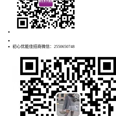
初心优能佳招商微信：2550650748