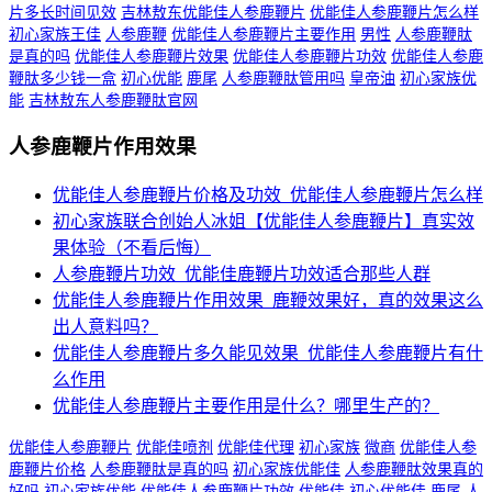
片多长时间见效
吉林敖东优能佳人参鹿鞭片
优能佳人参鹿鞭片怎么样
初心家族王佳
人参鹿鞭
优能佳人参鹿鞭片主要作用
男性
人参鹿鞭肽
是真的吗
优能佳人参鹿鞭片效果
优能佳人参鹿鞭片功效
优能佳人参鹿
鞭肽多少钱一盒
初心优能
鹿尾
人参鹿鞭肽管用吗
皇帝油
初心家族优
能
吉林敖东人参鹿鞭肽官网
人参鹿鞭片作用效果
优能佳人参鹿鞭片价格及功效_优能佳人参鹿鞭片怎么样
初心家族联合创始人冰姐【优能佳人参鹿鞭片】真实效
果体验（不看后悔）
人参鹿鞭片功效_优能佳鹿鞭片功效适合那些人群
优能佳人参鹿鞭片作用效果_鹿鞭效果好，真的效果这么
出人意料吗？
优能佳人参鹿鞭片多久能见效果_优能佳人参鹿鞭片有什
么作用
优能佳人参鹿鞭片主要作用是什么？哪里生产的？
优能佳人参鹿鞭片
优能佳喷剂
优能佳代理
初心家族
微商
优能佳人参
鹿鞭片价格
人参鹿鞭肽是真的吗
初心家族优能佳
人参鹿鞭肽效果真的
好吗
初心家族优能
优能佳人参鹿鞭片功效
优能佳
初心优能佳
鹿尾
人