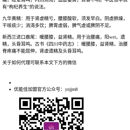
有“枸杞养生”的说法。
九华黄精：用于肾虚精亏，腰膝酸软，须发早白。阴虚肺燥，
干咳痰少；消渴多饮；脾胃虚弱，脾气虚或脾阴不足。
新西兰进口鹿尾：暖腰膝，益肾精。用于治腰痛，阳wei，遗
精，头昏耳鸣。古书《四川中药志》：暖腰膝，益肾精，治腰
脊疼痛不能屈伸，肾虚遗精及头昏耳鸣。
关于如何代理可联系本文下方的微信
优能佳加盟官方公众号：ynjjm8