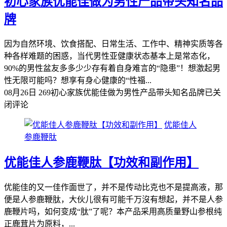
初心家族优能佳做为男性产品带头知名品
牌
因为自然环境、饮食搭配、日常生活、工作中、精神实质等各
种各样难题的困惑，当代男性亚健康状态基本上是常态化，
90%的男性盆友多多少少存有着自身难言的“隐患”！想激起男
性无限可能吗？想享有身心健康的“性福...
08月26日
269
初心家族优能佳做为男性产品带头知名品牌
已关
闭评论
优能佳人
参鹿鞭肽
优能佳人参鹿鞭肽【功效和副作用】
优能佳的又一佳作面世了，并不是传动比克也不是提高液，那
便是人参鹿鞭肽，大伙儿很有可能千万沒有想起，并不是人参
鹿鞭片吗，如何变成“肽”了呢？本产品采用高质量野山参根纯
正鹿茸片为原料，...