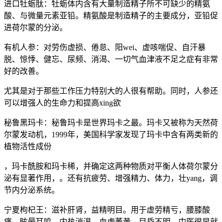
进口牡蛎肽：牡蛎体内含有大量制造精子所不可缺少的精氨
酸、与微量元素亚铅。精氨酸是制造精子的主要成分，亚铅促
进荷尔蒙的分泌。
有机人参：对劳伤虚损、倦怠、阳wei、虚咳喘促、自汗暴
脱、惊悸、健忘、尿频、消渴、一切气血津液不足之症有非常
好的改善。
尤其是对于那些工作压力特别大的人很有帮助。同时，人参还
可以增强人的生命力和提高xing欲
秘鲁黑玛卡：秘鲁玛卡是世界玛卡之最。玛卡又被称为天然荷
尔蒙发动机，1999年，美国科学家发现了玛卡中含有两类新的
植物活性成份
，玛卡酰胺和玛卡稀，并确定这两种物质对平衡人体荷尔蒙分
泌有显著作用，。还有抗疲劳、增强精力、体力，壮yang，调
节内分泌系统。
宁夏枸杞王：滋补肝肾，益精明目。用于虚劳精亏，腰膝酸
痛，眩晕耳鸣，内热消渴，血虚萎黄，目昏不明。中医很早就