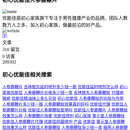
初心优能佳人参鹿鞭片
优能佳是初心家族旗下专注于男性健康产业的品牌。团队人数
数万人之多，加入初心家族，做最前沿的好产品。
文章
310
留言
9
访客
209302
初心优能佳相关搜索
人参鹿鞭片
吉林敖东延时喷剂多少钱一瓶
优能佳延时喷剂怎么样
初心
家族优能佳
人参鹿鞭片价格多少钱一盒
吉林敖东人参鹿鞭肽
代理商
微商
优能佳精油抹上多久见效
初心优能佳
人参鹿鞭肽的功效与作用
人参鹿鞭片多少钱一瓶
人参鹿鞭肽效果真的好吗
优能佳代理
优能佳人
参鹿鞭片价格
优能佳人参鹿鞭肽管用吗
优能佳人参鹿鞭片
人参鹿鞭肽
效果怎么样
人参鹿鞭片效果
优能佳喷剂
初心家族
葵元堂人参鹿鞭肽
优能佳人参鹿鞭片代理
优能佳抑菌喷剂
产品
优能佳
葵元堂人参鹿鞭
肽效果怎么样
优能佳人参鹿鞭肽
人参鹿鞭肽多少钱一盒
服用人参鹿鞭