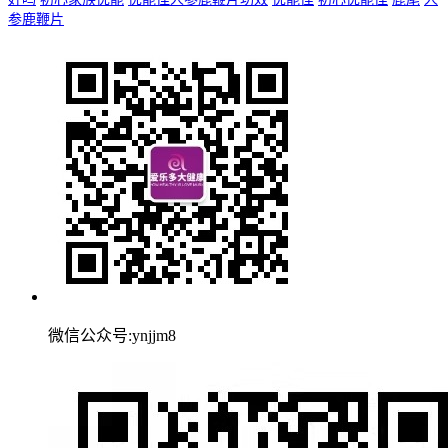
参鹿鞭片
微信公众号:ynjjm8