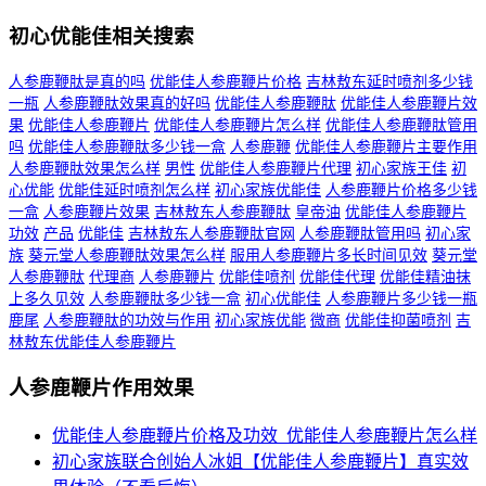
初心优能佳相关搜索
人参鹿鞭肽是真的吗
优能佳人参鹿鞭片价格
吉林敖东延时喷剂多少钱
一瓶
人参鹿鞭肽效果真的好吗
优能佳人参鹿鞭肽
优能佳人参鹿鞭片效
果
优能佳人参鹿鞭片
优能佳人参鹿鞭片怎么样
优能佳人参鹿鞭肽管用
吗
优能佳人参鹿鞭肽多少钱一盒
人参鹿鞭
优能佳人参鹿鞭片主要作用
人参鹿鞭肽效果怎么样
男性
优能佳人参鹿鞭片代理
初心家族王佳
初
心优能
优能佳延时喷剂怎么样
初心家族优能佳
人参鹿鞭片价格多少钱
一盒
人参鹿鞭片效果
吉林敖东人参鹿鞭肽
皇帝油
优能佳人参鹿鞭片
功效
产品
优能佳
吉林敖东人参鹿鞭肽官网
人参鹿鞭肽管用吗
初心家
族
葵元堂人参鹿鞭肽效果怎么样
服用人参鹿鞭片多长时间见效
葵元堂
人参鹿鞭肽
代理商
人参鹿鞭片
优能佳喷剂
优能佳代理
优能佳精油抹
上多久见效
人参鹿鞭肽多少钱一盒
初心优能佳
人参鹿鞭片多少钱一瓶
鹿尾
人参鹿鞭肽的功效与作用
初心家族优能
微商
优能佳抑菌喷剂
吉
林敖东优能佳人参鹿鞭片
人参鹿鞭片作用效果
优能佳人参鹿鞭片价格及功效_优能佳人参鹿鞭片怎么样
初心家族联合创始人冰姐【优能佳人参鹿鞭片】真实效