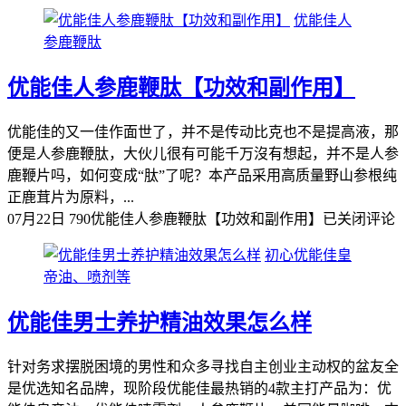
优能佳人
参鹿鞭肽
优能佳人参鹿鞭肽【功效和副作用】
优能佳的又一佳作面世了，并不是传动比克也不是提高液，那
便是人参鹿鞭肽，大伙儿很有可能千万沒有想起，并不是人参
鹿鞭片吗，如何变成“肽”了呢？本产品采用高质量野山参根纯
正鹿茸片为原料，...
07月22日
790
优能佳人参鹿鞭肽【功效和副作用】
已关闭评论
初心优能佳皇
帝油、喷剂等
优能佳男士养护精油效果怎么样
针对务求摆脱困境的男性和众多寻找自主创业主动权的盆友全
是优选知名品牌，现阶段优能佳最热销的4款主打产品为：优