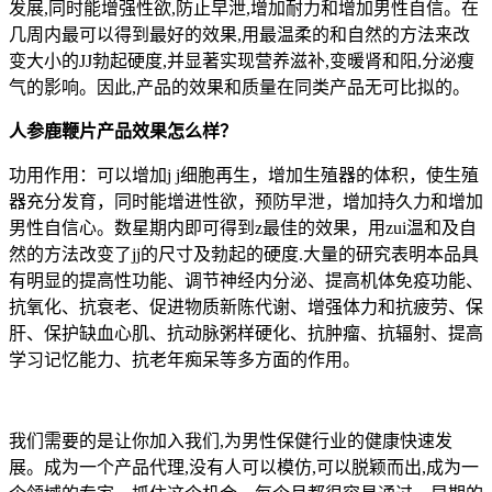
发展,同时能增强性欲,防止早泄,增加耐力和增加男性自信。在
几周内最可以得到最好的效果,用最温柔的和自然的方法来改
变大小的JJ勃起硬度,并显著实现营养滋补,变暖肾和阳,分泌瘦
气的影响。因此,产品的效果和质量在同类产品无可比拟的。
人参鹿鞭片产品效果怎么样？
功用作用：可以增加j j细胞再生，增加生殖器的体积，使生殖
器充分发育，同时能增进性欲，预防早泄，增加持久力和增加
男性自信心。数星期内即可得到z最佳的效果，用zui温和及自
然的方法改变了jj的尺寸及勃起的硬度.大量的研究表明本品具
有明显的提高性功能、调节神经内分泌、提高机体免疫功能、
抗氧化、抗衰老、促进物质新陈代谢、增强体力和抗疲劳、保
肝、保护缺血心肌、抗动脉粥样硬化、抗肿瘤、抗辐射、提高
学习记忆能力、抗老年痴呆等多方面的作用。
我们需要的是让你加入我们,为男性保健行业的健康快速发
展。成为一个产品代理,没有人可以模仿,可以脱颖而出,成为一