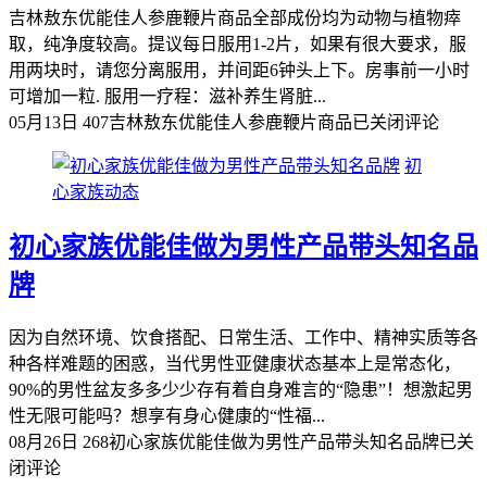
吉林敖东优能佳人参鹿鞭片商品全部成份均为动物与植物瘁
取，纯净度较高。提议每日服用1-2片，如果有很大要求，服
用两块时，请您分离服用，并间距6钟头上下。房事前一小时
可增加一粒. 服用一疗程：滋补养生肾脏...
05月13日
407
吉林敖东优能佳人参鹿鞭片商品
已关闭评论
初
心家族动态
初心家族优能佳做为男性产品带头知名品
牌
因为自然环境、饮食搭配、日常生活、工作中、精神实质等各
种各样难题的困惑，当代男性亚健康状态基本上是常态化，
90%的男性盆友多多少少存有着自身难言的“隐患”！想激起男
性无限可能吗？想享有身心健康的“性福...
08月26日
268
初心家族优能佳做为男性产品带头知名品牌
已关
闭评论