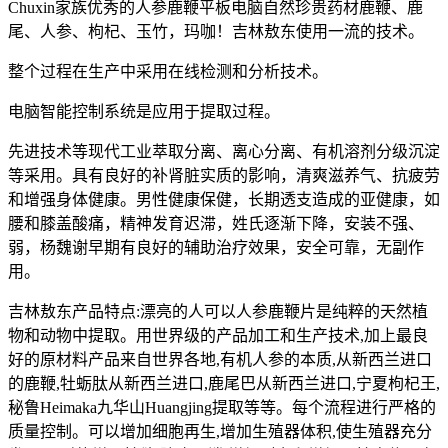
Chuxin家族优秀的人参鹿鞭平板电脑自然珍贵药材鹿鞭、鹿
尾、人参、枸杞、玉竹，玛咖！吉林敖东使用一流的技术。
整个过程在生产中采用在线检测和分析技术。
电脑智能控制系统是应用于提取过程。
先进技术等现代工业萃取分离、离心分离、有机溶剂分级沉淀
等采用。具有良好的补肾脏实质的影响，清爽滋养气、抗疲劳
和增强身体健康。男性健康保健，长期透支造成的亚健康，如
腰和膝盖酸痛，精神发育迟滞，姓氏逐渐下降，安装不强、
弱，杨魏谢早期有良好的辅助治疗效果，安全可靠，无副作
用。
吉林敖东产品特点:漂亮的人可以人参鹿鞭片是纯粹的天然植
物和动物中提取。用世界级的产品加工和生产技术,加上最良
好的原材料产品来自世界各地,有机人参的本质,从新西兰进口
的鹿鞭,牡蛎肽从新西兰进口,鹿尾巴从新西兰进口,宁夏枸杞王,
秘鲁Heimaka九华山Huangjing提取等等。每个流程进行严格的
质量控制。可以增加细胞再生,增加生殖器体积,使生殖器充分