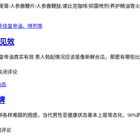
尾膏/人参鹿鞭片/人参鹿鞭肽/速比克咖啡/抑菌喷剂/养护精油等火
能佳皇帝油、喷剂等
见效
皇帝油真实有效 男人勃起情况应该是像新鮮丝瓜，那麼有哪些
关闭评论
动态
牌
各样难题的困惑，当代男性亚健康状态基本上是常态化，90%的
闭评论